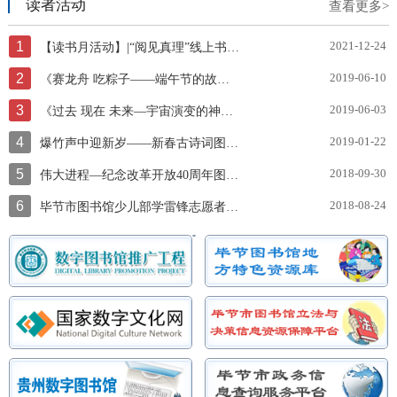
读者活动
查看更多>
1
2021-12-24
【读书月活动】|“阅见真理”线上书展邀你一起云阅读~
2
2019-06-10
《赛龙舟 吃粽子——端午节的故事》图片展
3
2019-06-03
《过去 现在 未来—宇宙演变的神奇故事》图片展
4
2019-01-22
爆竹声中迎新岁——新春古诗词图文展
5
2018-09-30
伟大进程—纪念改革开放40周年图片展
6
2018-08-24
毕节市图书馆少儿部学雷锋志愿者服务