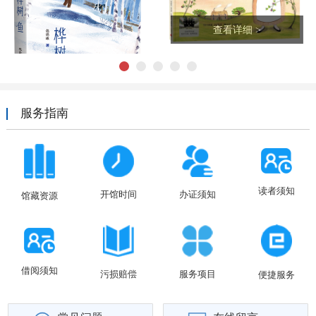
查看详细 >
1
2
3
4
5
服务指南
读者须知
开馆时间
办证须知
馆藏资源
查看详细 >
借阅须知
污损赔偿
服务项目
便捷服务